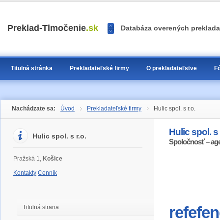
<<
Preklad-Tlmočenie
.sk
Databáza overených prekladat
>>
1
2
3
Titulná stránka
Prekladateľské firmy
O prekladateľstve
F
Nachádzate sa:
Úvod
Prekladateľské firmy
Hulic spol. s r.o.
Hulic spol. s 
Hulic spol. s r.o.
Spoločnosť – ag
Pražská 1,
Košice
Kontakty
Cenník
Titulná strana
refefen