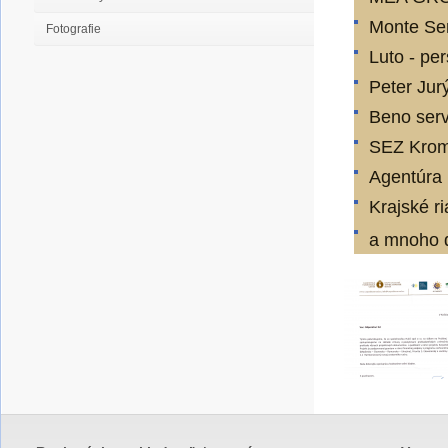
Monte Ser
Fotografie
Luto - pe
Peter Jur
Beno serv
SEZ Krom
Agentúra 
Krajské r
a mnoho 