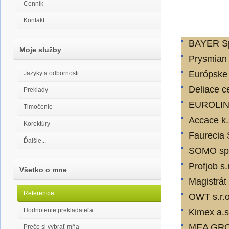
Cenník
Kontakt
BAYER SpA
Moje služby
Prysmian 
Európske 
Jazyky a odbornosti
Deliace c
Preklady
EUROLINE 
Tlmočenie
Accace k.
Korektúry
Faurecia 
Ďalšie...
SOMO spol
Profjob s.
Všetko o mne
Magistrát
Referencie
OWT s.r.o
Hodnotenie prekladateľa
Kimex a.s
MEA GROU
Prečo si vybrať mňa